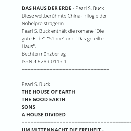
=====================================
DAS HAUS DER ERDE
- Pearl S. Buck
Diese weltberühmte China-Trilogie der
Nobelpreisträgerin
Pearl S. Buck enthält die romane "Die
gute Erde", "Söhne" und "Das geteilte
Haus".
Bechtermünzberlag
ISBN 3-8289-0113-1
------------------------------------------------------------
----------------
Pearl S. Buck
THE HOUSE OF EARTH
THE GOOD EARTH
SONS
A HOUSE DIVIDED
=====================================
UM MITTENNACHT DIE FREIHEIT
-