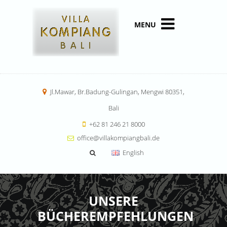
MENU
Jl.Mawar, Br.Badung-Gulingan, Mengwi 80351,
Bali
+62 81 246 21 8000
office@villakompiangbali.de
English
UNSERE
BÜCHEREMPFEHLUNGEN